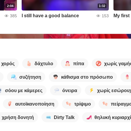
2:04
1:32
I still have a good balance
My firs
385
153
χορός
δάχτυλο
πίπα
χωρίς γαμή
συζήτηση
κάθισμα στο πρόσωπο
σόου με κάμερες
όνειρα
χωρίς εσώρου
αυτοϊκανοποίηση
τρίψιμο
πείραγμ
χρήση δονητή
Dirty Talk
θηλυκή κυριαρχ