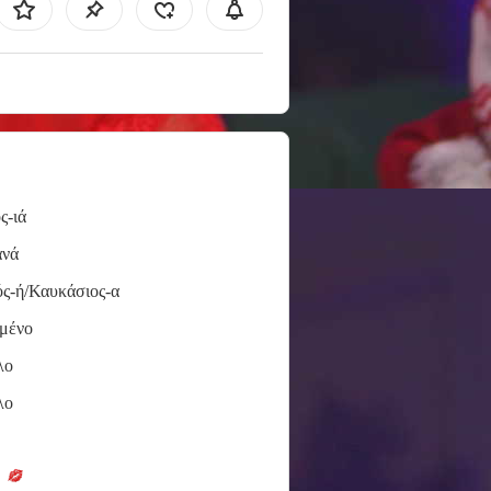
ς-ιά
ανά
ς-ή/Καυκάσιος-α
μένο
λο
λο
e