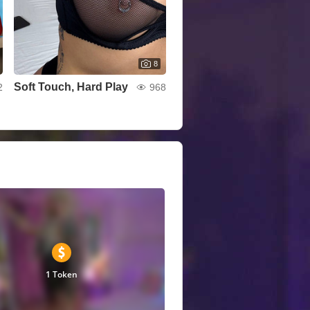
8
Soft Touch, Hard Play
2
968
1 Token