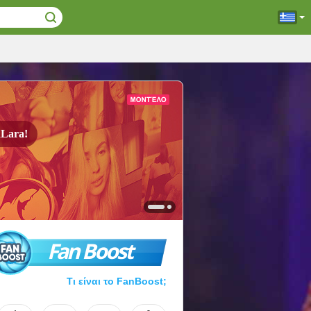
Lara!
Fan Boost
Τι είναι το FanBoost;