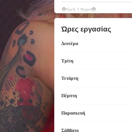
🟣Suck 1 finger🟣
Ώρες εργασίας
Δευτέρα
Τρίτη
Τετάρτη
Πέμπτη
Παρασκευή
Σάββατο