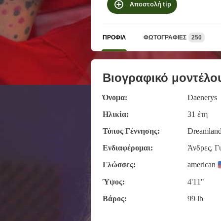
Αποστολή tip
ΠΡΟΦΊΛ
ΦΩΤΟΓΡΑΦΊΕΣ
250
Βιογραφικό μοντέλο
Όνομα:
Daenerys
Ηλικία:
31 έτη
Τόπος Γέννησης:
Dreamland
Ενδιαφέρομαι:
Άνδρες, Γ
Γλώσσες:
american
Ύψος:
4'11"
Βάρος:
99 lb