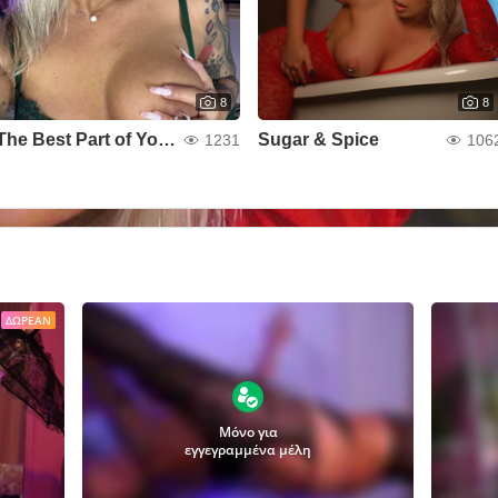
8
8
The Best Part of Your Dream
Sugar & Spice
1231
106
ΔΩΡΕΆΝ
Μόνο για
εγγεγραμμένα μέλη