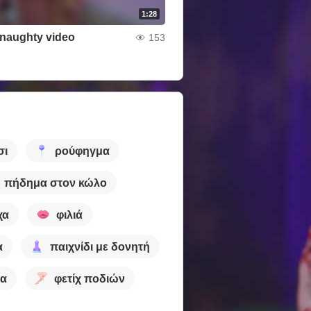
1:28
t naughty video
153
σι
ρούφηγμα
πήδημα στον κώλο
χα
φιλιά
α
παιχνίδι με δονητή
ία
φετίχ ποδιών