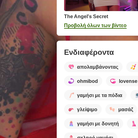
The Angel's Secret
Προβολή όλων των βίντεο
Ενδιαφέροντα
απολαμβάνοντας
ohmibod
lovense
γαμήσι με τα πόδια
γλείψιμο
μασάζ
γαμήσι με δονητή
σκληρό γαμήσι