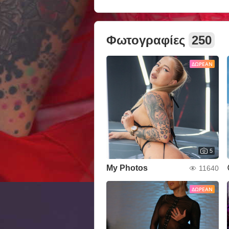
Φωτογραφίες
250
ΔΩΡΕΆΝ
5
My Photos
11640
ΔΩΡΕΆΝ