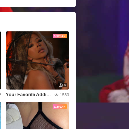
ΔΩΡΕΆΝ
8
Your Favorite Addiction
2
1533
ΔΩΡΕΆΝ