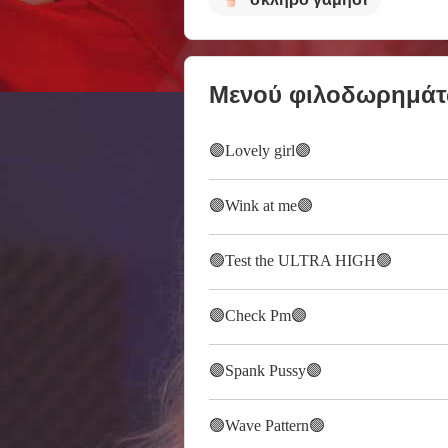
Μενού φιλοδωρημά
🟣Lovely girl🟣
🟣Wink at me🟣
🟢Test the ULTRA HIGH🟢
🟣Check Pm🟣
🟣Spank Pussy🟣
🟢Wave Pattern🟢