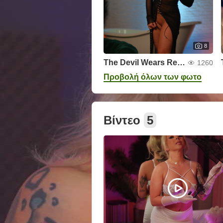
8
The Devil Wears Red Lace
1260
Προβολή όλων των φωτο
Βίντεο
5