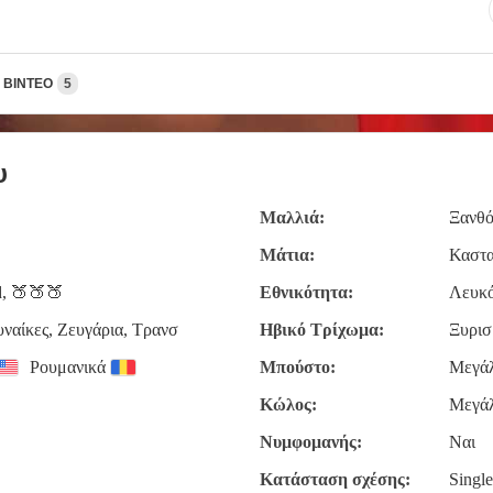
ΒΊΝΤΕΟ
5
υ
Μαλλιά:
Ξανθό
Μάτια:
Καστ
, 🍑🍑🍑
Εθνικότητα:
Λευκό
υναίκες, Zευγάρια, Τρανσ
Ηβικό Τρίχωμα:
Ξυρισ
Ρουμανικά
Μπούστο:
Μεγά
Κώλος:
Μεγά
Νυμφομανής:
Ναι
Κατάσταση σχέσης:
Singl