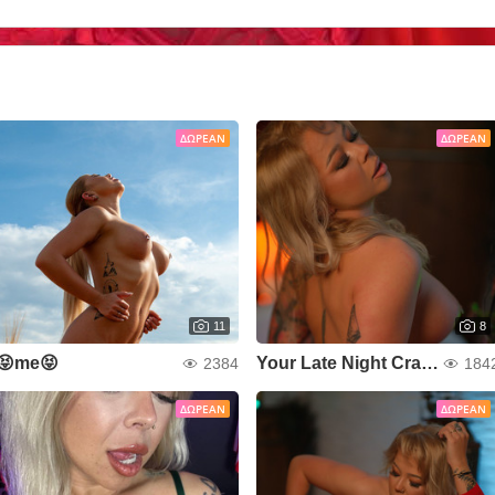
ΔΩΡΕΆΝ
ΔΩΡΕΆΝ
11
8
😝me😝
Your Late Night Craving
2384
184
ΔΩΡΕΆΝ
ΔΩΡΕΆΝ