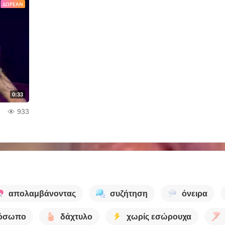
ΔΩΡΕΆΝ
0:33
933
απολαμβάνοντας
συζήτηση
όνειρα
ρόσωπο
δάχτυλο
χωρίς εσώρουχα