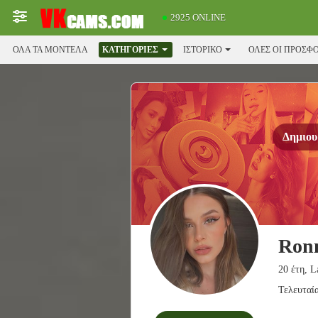
2925 ONLINE
ΌΛΑ ΤΑ ΜΟΝΤΈΛΑ
ΚΑΤΗΓΟΡΊΕΣ
ΙΣΤΟΡΙΚΌ
ΟΛΕΣ ΟΙ ΠΡΟΣΦ
Δημιου
Ron
20 έτη, L
Τελευταί