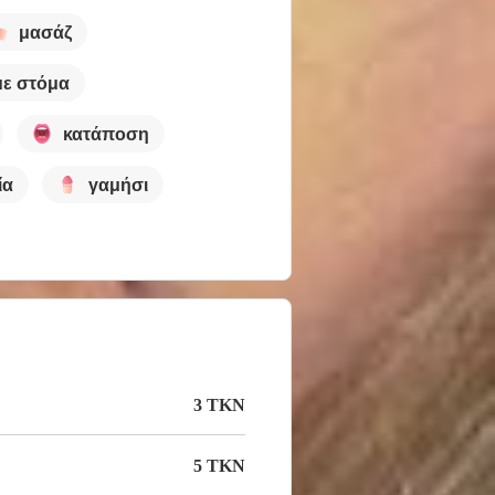
μασάζ
με στόμα
κατάποση
ία
γαμήσι
3 TKN
5 TKN