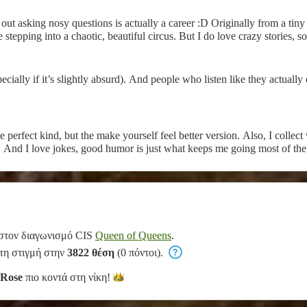
ns out asking nosy questions is actually a career :D Originally from a 
e stepping into a chaotic, beautiful circus. But I do love crazy stories, s
ially if it’s slightly absurd). And people who listen like they actually ca
 perfect kind, but the make yourself feel better version. Also, I collec
! And I love jokes, good humor is just what keeps me going most of the
στον διαγωνισμό CIS
Queen of Queens
.
 τη στιγμή στην
3822 θέση
(0 πόντοι).
eRose
πιο κοντά στη
νίκη!