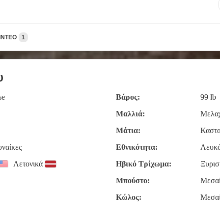
ΊΝΤΕΟ
1
υ
se
Βάρος:
99 lb
Μαλλιά:
Μελαχ
Μάτια:
Καστ
υναίκες
Εθνικότητα:
Λευκό
Λετονικά
Ηβικό Τρίχωμα:
Ξυρισ
Μπούστο:
Μεσα
Κώλος:
Μεσα