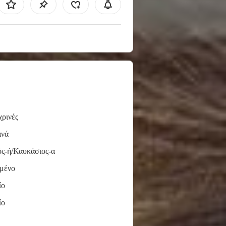
ρινές
ανά
ς-ή/Καυκάσιος-α
μένο
ίο
ίο