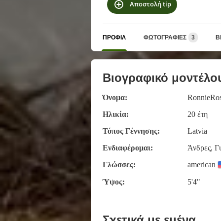
Αποστολή tip
ΠΡΟΦΊΛ
ΦΩΤΟΓΡΑΦΊΕΣ
3
Β
Βιογραφικό μοντέλο
Όνομα:
RonnieRo
Ηλικία:
20 έτη
Τόπος Γέννησης:
Latvia
Ενδιαφέρομαι:
Άνδρες, Γ
Γλώσσες:
american
Ύψος:
5'4"
Σχετικά με εμένα