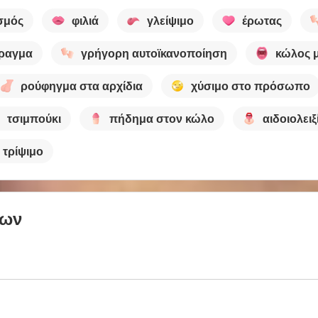
σμός
φιλιά
γλείψιμο
έρωτας
ίραγμα
γρήγορη αυτοϊκανοποίηση
κώλος 
ρούφηγμα στα αρχίδια
χύσιμο στο πρόσωπο
τσιμπούκι
πήδημα στον κώλο
αιδοιολειξ
τρίψιμο
των