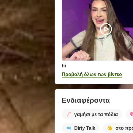
hi
Προβολή όλων των βίντεο
Ενδιαφέροντα
γαμήσι με τα πόδια
Dirty Talk
στο π