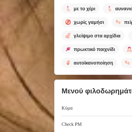
με το χέρι
αυνανι
χωρίς γαμήσι
πε
γλείψιμο στα αρχίδια
πρωκτικό παιχνίδι
αυτοϊκανοποίηση
Μενού φιλοδωρημά
Κύμα
Check PM