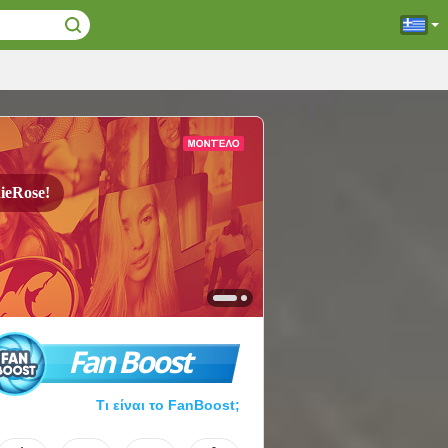
ieRose!
Fan Boost
Τι είναι το FanBoost;