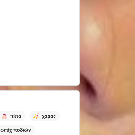
πίπα
χορός
φετίχ ποδιών